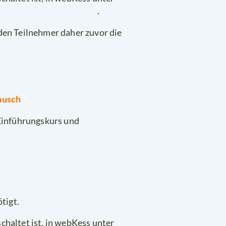
.
den Teilnehmer daher zuvor die
ausch
 Einführungskurs und
tigt.
chaltet ist, in webKess unter