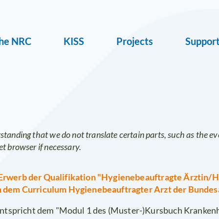
he NRC
KISS
Projects
Suppor
ion
rstanding that we do not translate certain parts, such as the ev
et browser if necessary.
Erwerb der Qualifikation "Hygienebeauftragte Ärztin/
h dem Curriculum Hygiene­beauftragter Arzt der Bund
entspricht dem "Modul 1 des (Muster-)Kursbuch Kranken