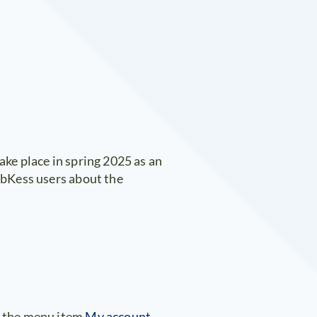
ake place in spring 2025 as an
webKess users about the
My account
r the menu item
.