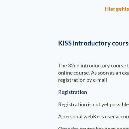
Hier gehts
KISS introductory cours
The 32nd introductory course to
online course. As soon as an ex
registration by e-mail
Registration
Registration is not yet possible
A personal webKess user account
Once the course has been opene