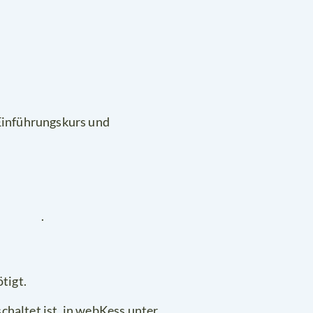
 Einführungskurs und
.
tigt.
chaltet ist, in webKess unter