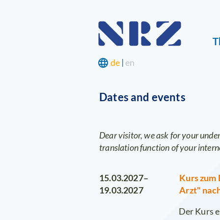
Skip
T
navigat
language
de
|
en
Dates and events
Dear visitor, we ask for your unde
translation function of your intern
Kurs zum 
15.03.2027–
Arzt" nac
19.03.2027
Der Kurs 