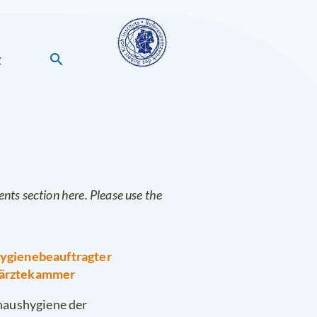
t
search
ents section here. Please use the
Hygienebeauftragter
esärztekammer
haushygiene der