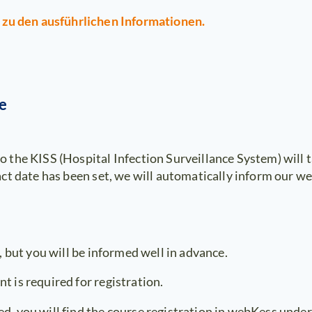
 zu den ausführlichen Informationen.
e
 the KISS (Hospital Infection Surveillance System) will t
act date has been set, we will automatically inform our 
, but you will be informed well in advance.
 is required for registration.
d, you will find the course registration in webKess unde