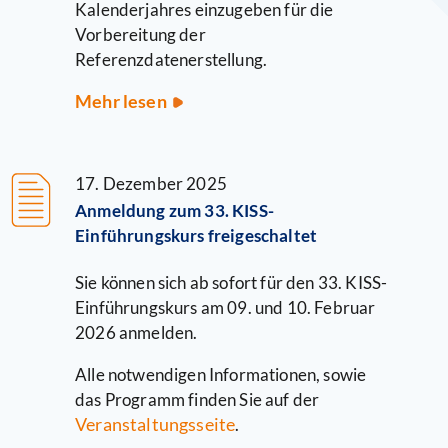
Kalenderjahres einzugeben für die
Vorbereitung der
Referenzdatenerstellung.
Deadline
Mehr lesen
der
KISS-
Erfassung
17. Dezember 2025
am
Anmeldung zum 33. KISS-
15.02.2026
Einführungskurs freigeschaltet
bzw.
31.03.2026
Sie können sich ab sofort für den 33. KISS-
Einführungskurs am 09. und 10. Februar
2026 anmelden.
Alle notwendigen Informationen, sowie
das Programm finden Sie auf der
Veranstaltungsseite
.