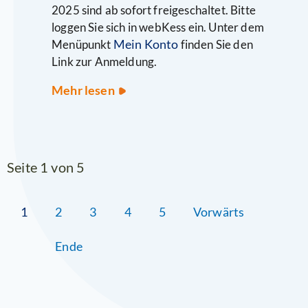
2025 sind ab sofort freigeschaltet. Bitte
loggen Sie sich in webKess ein. Unter dem
Mein Konto
Menüpunkt
finden Sie den
Link zur Anmeldung.
Anmeldung
Mehr lesen
für
die
KISS-
Veranstaltungen
Seite 1 von 5
im
September/Oktober
2025
1
2
3
4
5
Vorwärts
freigeschaltet
Ende