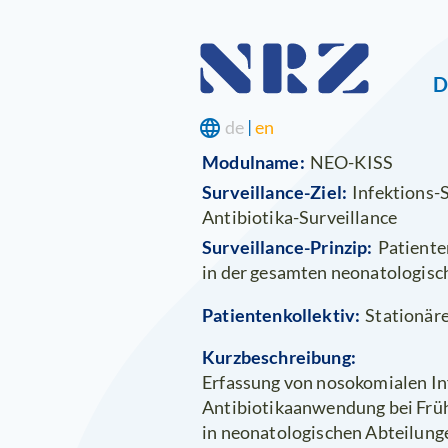
Navigat
D
überspr
language
de
|
en
Modulname:
NEO-KISS
Surveillance-Ziel:
Infektions-S
Antibiotika-Surveillance
Surveillance-Prinzip:
Patiente
in der gesamten neonatologisc
Patientenkollektiv:
Stationäre
Kurzbeschreibung:
Erfassung von nosokomialen In
Antibiotikaanwendung bei Frü
in neonatologischen Abteilung