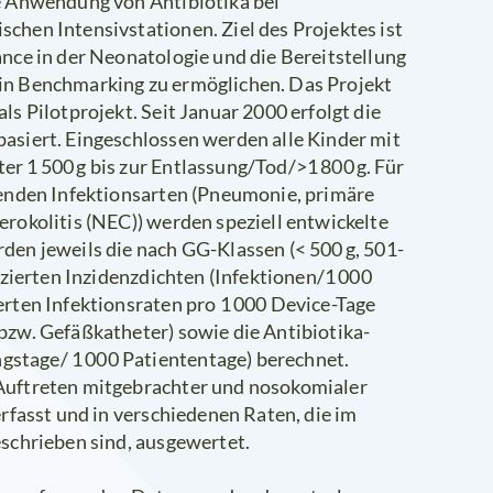
ie Anwendung von Antibiotika bei
chen Intensivstationen. Ziel des Projektes ist
ance in der Neonatologie und die Bereitstellung
in Benchmarking zu ermöglichen. Das Projekt
ls Pilotprojekt. Seit Januar 2000 erfolgt die
asiert. Eingeschlossen werden alle Kinder mit
r 1 500 g bis zur Entlassung/Tod/>1 800 g. Für
senden Infektionsarten (Pneumonie, primäre
erokolitis (NEC)) werden speziell entwickelte
den jeweils die nach GG-Klassen (< 500 g, 501-
fizierten Inzidenzdichten (Infektionen/1 000
erten Infektionsraten pro 1 000 Device-Tage
bzw. Gefäßkatheter) sowie die Antibiotika-
stage/ 1 000 Patiententage) berechnet.
Auftreten mitgebrachter und nosokomialer
erfasst und in verschiedenen Raten, die im
eschrieben sind, ausgewertet.