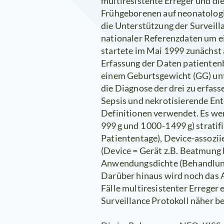
multiresistente Erreger und d
Frühgeborenen auf neonatologis
die Unterstützung der Surveill
nationaler Referenzdaten um e
startete im Mai 1999 zunächst a
Erfassung der Daten patientenb
einem Geburtsgewicht (GG) unte
die Diagnose der drei zu erfas
Sepsis und nekrotisierende Ent
Definitionen verwendet. Es wer
999 g und 1 000-1 499 g) strati
Patiententage), Device-assozii
(Device = Gerät z.B. Beatmung 
Anwendungsdichte (Behandlung
Darüber hinaus wird noch das 
Fälle multiresistenter Erreger 
Surveillance Protokoll näher b