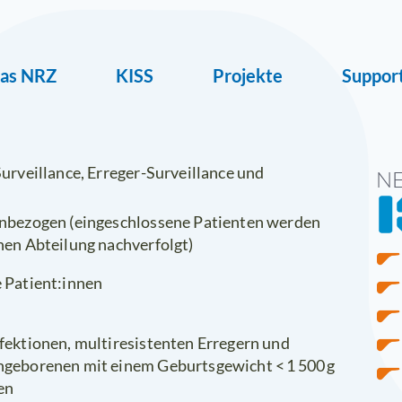
ion
as NRZ
KISS
Projekte
Suppor
ingen
urveillance, Erreger-Surveillance und
N
nbezogen (eingeschlossene Patienten werden
hen Abteilung nachverfolgt)
 Patient:innen
fektionen, multiresistenten Erregern und
hgeborenen mit einem Geburtsgewicht < 1 500 g
en